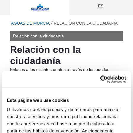
Relación con la ciudadanía - Aguas d
ES
ir a inicio
AGUAS DE MURCIA
RELACIÓN CON LA CIUDADANÍA
Relación con la ciudadanía
Relación con la
ciudadanía
Enlaces a los distintos puntos a través de los que los
ciudadanos puede entrar en relación con la Sociedad, tanto
para la obtención de información como para la realización
de trámites on-line.
Esta página web usa cookies
Oficina Virtual de Aguas de Murcia
Utilizamos cookies propias y de terceros para analizar
nuestros servicios y mostrarte publicidad relacionada
con tus preferencias en base a un perfil elaborado a
Web de Aguas de Murcia
partir de tus hábitos de navegación. Adicionalmente