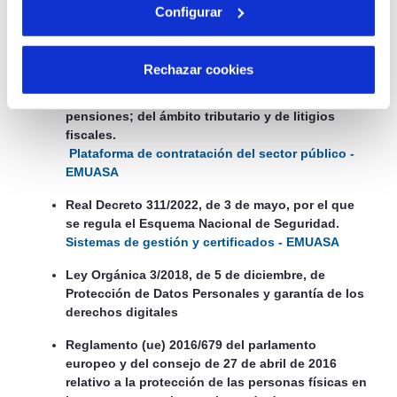
Real Decreto-Ley- 3/2020, de 4 de febrero, de
Configurar
medidas urgentes por el que se incorporan al
ordenamiento jurídico español diversas
directivas de la Unión Europea en el ámbito de la
Rechazar cookies
contratación pública en determinados sectores;
de seguros privados; de planes y fondos de
pensiones; del ámbito tributario y de litigios
fiscales.
Plataforma de contratación del sector público -
EMUASA
Real Decreto 311/2022, de 3 de mayo, por el que
se regula el Esquema Nacional de Seguridad.
Sistemas de gestión y certificados - EMUASA
Ley Orgánica 3/2018, de 5 de diciembre, de
Protección de Datos Personales y garantía de los
derechos digitales
Reglamento (ue) 2016/679 del parlamento
europeo y del consejo de 27 de abril de 2016
relativo a la protección de las personas físicas en