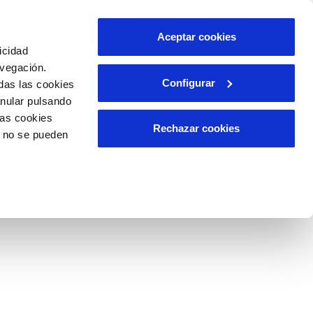
ES
Aceptar cookies
icidad
avegación.
Configurar
das las cookies
A APLICABLE
RELACIÓ AMB LA CIUTADANIA
anular pulsando
las cookies
Rechazar cookies
o no se pueden
ca
ditorías así como información estadística disponible