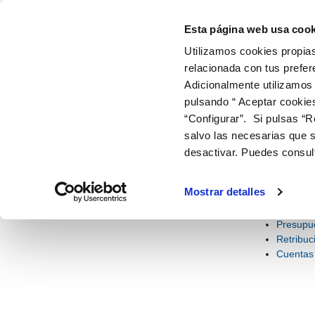
Informació econòmica i estadística -
Salta al contigut
Esta página web usa cook
Utilizamos cookies propias
relacionada con tus prefer
ir a inicio
Adicionalmente utilizamos
EMPRESA I ORGANITZACIÓ
INFORMACIÓ 
ESTADÍ
pulsando “ Aceptar cookie
“Configurar”. Si pulsas “R
AGUAS DE MURCIA
INFORMACIÓ ECONÒMICA I E
salvo las necesarias que s
desactivar. Puedes consul
Infor
Informació econòmica i
estadística
Este apartado 
Mostrar detalles
sobre la calida
Presupu
Retribuc
Cuentas 