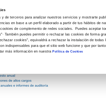
 Aguas de Murcia
ies
 y de terceros para analizar nuestros servicios y mostrarte publ
encias en base a un perfil elaborado a partir de tus hábitos de n
 cookies de complemento de redes sociales. Puedes aceptar to
ECONÒMICA I
CONTRACTES I SUBVENCIONS
NORMATIV
STICA
s”· También puedes permitir o rechazar las cookies de forma gr
echazar cookies”, equivaldrá a rechazar la instalación de todas 
STADÍSTICA
on indispensables para que el sitio web funcione y que por tant
tar más información en nuestra
Política de Cookies
mación económica y estadísti
incluye información de presupuestos, cuentas anuales e informes de au
d del servicio.
esto anual
iones de altos cargos
anuales e informes de auditoría