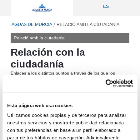
Relació amb la ciutadania - Aguas de
ES
ir a inicio
AGUAS DE MURCIA
RELACIÓ AMB LA CIUTADANIA
Relació amb la ciutadania
Relación con la
ciudadanía
Enlaces a los distintos puntos a través de los que los
ciudadanos puede entrar en relación con la Sociedad, tanto
para la obtención de información como para la realización
de trámites on-line.
Esta página web usa cookies
Oficina Virtual de Aguas de Murcia
Utilizamos cookies propias y de terceros para analizar
nuestros servicios y mostrarte publicidad relacionada
con tus preferencias en base a un perfil elaborado a
Web de Aguas de Murcia
partir de tus hábitos de navegación. Adicionalmente